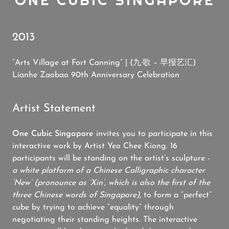
ONE CUBIC SINGAPORE
2013
“Arts Village at Fort Canning” | (九·歌 – 早报艺汇)
Lianhe Zaobao 90th Anniversary Celebration
Artist Statement
One Cubic Singapore
invites you to participate in this
interactive work by Artist Yeo Chee Kiong. 16
participants will be standing on the artist’s sculpture -
a white platform of a Chinese Calligraphic character
‘New’ (pronounce as ‘Xin’, which is also the first of the
three Chinese words of Singapore),
to form a “perfect”
cube by trying to achieve “equality” through
negotiating their standing heights. The interactive