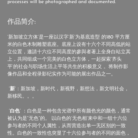
processes will be photographed and documented.
作品简介:
‘新加坡立方体’是一座以汉字‘新’为基底造型 的180 平方厘
米的白色木制雕塑底座。底座上设有十六个不同高低的站
立位置，邀請十六位不同高度的參與者著上全身白站立其
上，共同组成一个完美的白色立方体，一起探索‘齐头
平’的社会与职场生活上平等共生的积极意义 。将制作影
像作品和全程录影纪实作为可能的展出作品之一。
‘新’
：新加坡，新时代，新视野，新想法，新文明社会，
新移民。。。
‘白色’
：白色是一种包含光谱中所有颜色光的颜色，通常
被认为是“无色”的。 以白色的‘无色相’来中和一组十六位
参与者的不同个人属性，从而营造出单一无区别的一致
性。白色的一致性也突显了十六位参与者的不同的面色，