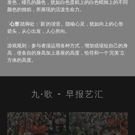
发色，瞳孔的颜色，犹如白色蛋糕上的白色蜡烛上的不同
颜色的烛焰，所展现的活泼生命力。
‘心形’
踏脚处：‘新’的谐音。隐喻心灵，犹如向上的心形
箭头，从心出发，人心所向。
·
游戏规则：参与者须运用各种方式，增加或缩短自己的身
高，使各自的身高加上基座的高度，恰符和一个‘完美’立
方体的高度。
九·歌 – 早报艺汇